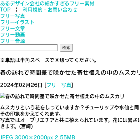
あるデザイン会社の細かすぎるフリー素材
TOP
|
利用規約・お問い合わせ
フリー
写真
フリー
イラスト
フリー
文章
フリー
動画
フリー
音源
検
索:
※単語は半角スペースで区切ってください。
春の訪れで時間差で咲かせた寄せ植えの中のムスカ
2024年02月26日 [
フリー写真
]
ムスカリという花をしっていますか？チューリップや水仙と同
その印象をかえてくれます。
写真ではオーブリエチアと共に植えられています。花には暑さ
きます。(宮﨑)
JPEG 3000×2000px 2.55MB