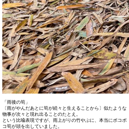
「雨後の筍」
〔雨がやんだあとに筍が続々と生えることから〕似たような
物事が次々と現れ出ることのたとえ。
という比喩表現ですが、雨上がりの竹やぶに、本当にボコボ
コ筍が頭を出していました。