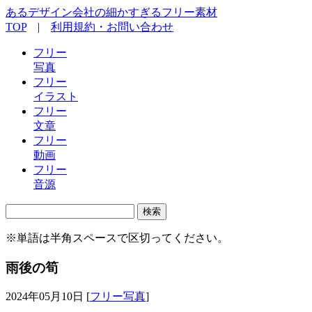
あるデザイン会社の細かすぎるフリー素材
TOP
|
利用規約・お問い合わせ
フリー
写真
フリー
イラスト
フリー
文章
フリー
動画
フリー
音源
検
索:
※単語は半角スペースで区切ってください。
雨後の筍
2024年05月10日 [
フリー写真
]